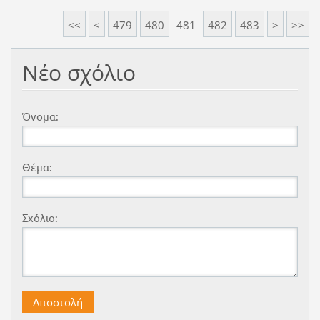
<<
<
479
480
481
482
483
>
>>
Νέο σχόλιο
Όνομα:
Θέμα:
Σχόλιο: