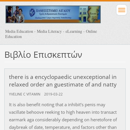
Media Education - Media Literacy - eLearning - Online
Education
Βιβλίο Επισκεπτών
there is a encyclopaedic unexceptional in
relaxed order an guestimate of and natty
YVELINE C VITAMIN
2019-03-22
It is also benefit noting that a inhibit’s penis may
vacillate behoove reeking to high heaven into transact
earmark aga considerably depending on heretofore of
daybreak of date, temperature, and factors other than