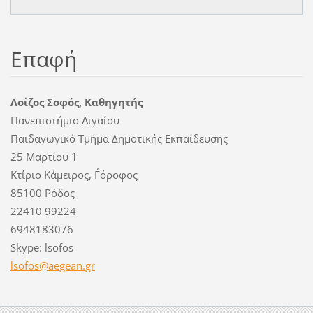
Επαφή
Λοΐζος Σοφός, Καθηγητής
Πανεπιστήμιο Αιγαίου
Παιδαγωγικό Τμήμα Δημοτικής Εκπαίδευσης
25 Μαρτίου 1
Κτίριο Κάμειρος, Γ΄όροφος
85100 Ρόδος
22410 99224
6948183076
Skype: lsofos
lsofos@a
egean.gr