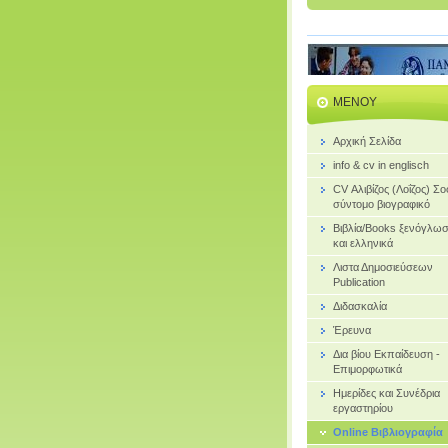
ΜΕΝΟΎ
Αρχική Σελίδα
info & cv in englisch
CV Αλιβίζος (Λοΐζος) Σ
σύντομο βιογραφικό
Bιβλία/Books ξενόγλω
και ελληνικά
Λιστα Δημοσιεύσεων
Publication
Διδασκαλία
Έρευνα
Δια βίου Εκπαίδευση -
Επιμορφωτικά
Ημερίδες και Συνέδρια
εργαστηρίου
Online Βιβλιογραφία