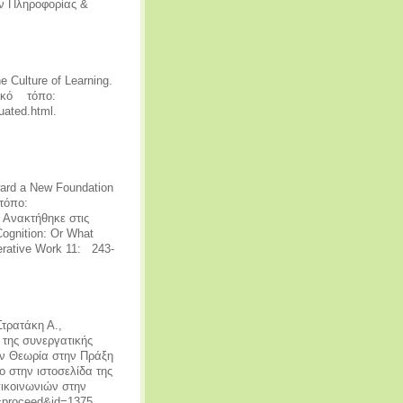
ών Πληροφορίας &
e Culture of Learning.
τυακό τόπο:
uated.html.
oward a New Foundation
 τόπο:
6 Ανακτήθηκε στις
Cognition: Or What
rative Work 11: 243-
τρατάκη Α.,
 της συνεργατικής
ην Θεωρία στην Πράξη
στην ιστοσελίδα της
ικοινωνιών στην
e=proceed&id=1375