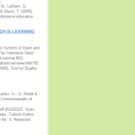
C-
N., Latham, G.,
 & Glynn, T. (2005).
 distance education
ΣΗ (E-LEARNING
ance System in Open and
(The Indonesia Open
Learning 8(1).
dl/article/view/340/782
005). Tool for Quality
Lanka. In : U. Reddi &
r: Commonwealth of
f (6/2/2012). Vyas,
ndia. Turkish Online
 No. 4. Retrieved