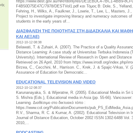
https://www.dest.gov.au/NR/rdonlyres/DE1EBDC4-7BC1-4BB9-8CF
κής
F4B50D75E47C/7978/DESTVol1.pdf και Τόμος Β: Dole, S., Yelland, 
Fehring, H., Wilks, A., Faulkner, J., Lowrie, T., Lee, L., Masters, J.,
Project to investigate improving literacy and numeracy outcomes of
students in the early years of...
ΔΙΑΣΦΑΛΙΣΗ ΤΗΣ ΠΟΙΟΤΗΤΑΣ ΣΤΗ ΔΙΔΑΣΚΑΛΙΑ ΚΑΙ ΜΑΘΗ
ΚΑΙ ΑΕΞΑΕ)
2012-10-12 08:38
Belawati, T. & Zuhairi, A. (2007). The Practice of a Quality Assur
Distance Learning: A case study at Universitas Terbuka Indonesia 
University). International Review of Research in Open and Distance 
Retrieved on 26 April, 2010 from https://www.irrodl.org/index.php/irro
Birzea, C., Cecchini, M., Harrison. C., Krek, J. & Spajic-Vrkas, V. (2
Assurance of Education for Democratic...
EDUCATIONAL TELEVISION AND VIDEO
2012-10-12 08:37
Karunanayaka, S. & Wijeratne, R. (2005). Educational Media in Sri 
S. Mishra (Εds.), Educational media in Asia (pp. 55-66). Vancouve
Learning. Διαθέσιμο στο δικτυακό τόπο :
https://www.col.org/PublicationDocuments/pub_PS_EdMedia_Asia.pd
R.V., Sharma, R. C. & Kumar, A. (2002). Educational Television in I
Journal of Distance Education, October 2002 ISSN 1302-6488 Vol. 3
2010,...
PODCASTING