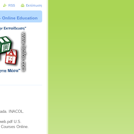
RSS
Εκτύπωση
- Online Education
anada. INACOL.
web.pdf U.S.
 Courses Online.