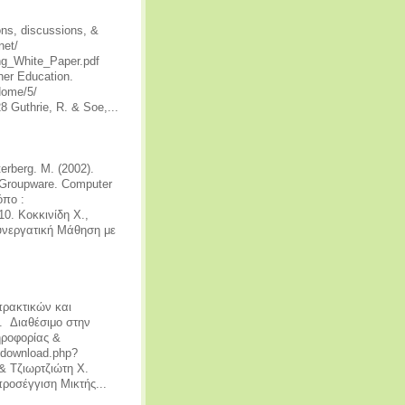
ons, discussions, &
net/
ng_White_Paper.pdf
her Education.
Home/5/
 Guthrie, R. & Soe,...
terberg. M. (2002).
of Groupware. Computer
όπο :
10. Κοκκινίδη Χ.,
υνεργατική Μάθηση με
πρακτικών και
. Διαθέσιμο στην
ηροφορίας &
/download.php?
& Τζιωρτζιώτη Χ.
ροσέγγιση Μικτής...