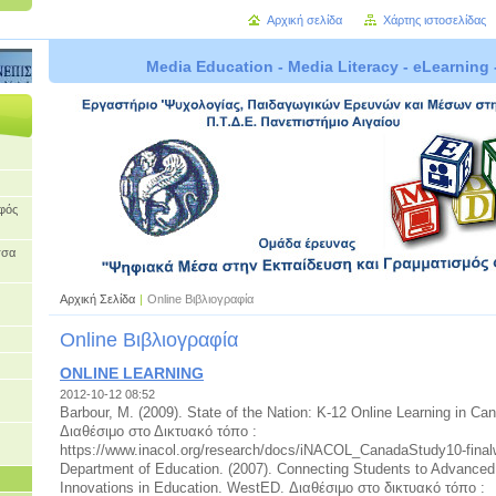
Αρχική σελίδα
Χάρτης ιστοσελίδας
Media Education - Media Literacy - eLearning 
οφός
σσα
Αρχική Σελίδα
|
Online Βιβλιογραφία
Online Βιβλιογραφία
ONLINE LEARNING
2012-10-12 08:52
Barbour, M. (2009). State of the Nation: K-12 Online Learning in C
Διαθέσιμο στο Δικτυακό τόπο :
https://www.inacol.org/research/docs/iNACOL_CanadaStudy10-final
Department of Education. (2007). Connecting Students to Advanced
Innovations in Education. WestED. Διαθέσιμο στο δικτυακό τόπο :