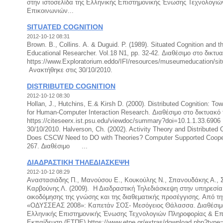
στην ιστοσελίδα της Ελληνικής Επιστημονικής Ένωσης Τεχνολογι
Επικοινωνιών...
SITUATED COGNITION
2012-10-12 08:31
Brown. Β., Collins. Α. & Duguid. P. (1989). Situated Cognition and th
Educational Researcher. Vol.18 N1, pp. 32-42. Διαθέσιμο στο δικ
https://www.Exploratorium.eddo/IFI/resources/museumeducation/sit
Ανακτήθηκε στις 30/10/2010.
DISTRIBUTED COGNITION
2012-10-12 08:30
Hollan, J., Hutchins, E.& Kirsh D. (2000). Distributed Cognition: T
for Human-Computer Interaction Research. Διαθέσιμο στο δικτυακό
https://citeseerx.ist.psu.edu/viewdoc/summary?doi=10.1.1.33.690
30/10/2010. Halverson, Ch. (2002). Activity Theory and Distributed 
Does CSCW Need to DO with Theories? Computer Supported Coope
267. ∆ιαθέσιμο ...
ΔΙΑΔΡΑΣΤΙΚΗ ΤΗΛΕΔΙΑΣΚΕΨΗ
2012-10-12 08:29
Αναστασιάδης Π., Μανούσου Ε., Κουκούλης Ν., Σπανουδάκης Α., Σ
Καρβούνης Λ. (2009). Η Διαδραστική Τηλεδιάσκεψη στην υπηρεσία
οικοδόμησης της γνώσης και της διαθεματικής προσέγγισης. Από τ
«ΟΔΥΣΣΕΑΣ 2008»: Καπετάν ΣΟΣ- Μεσόγειος Θάλασσα. Διαθέσιμο 
Ελληνικής Επιστημονικής Ένωσης Τεχνολογιών Πληροφορίας & Επ
Εκπαίδευση (ΕΤΠΕ) https://www.etpe.gr/extras/download.php?typ