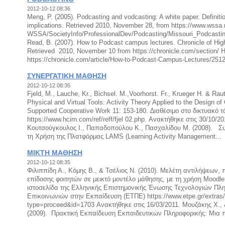
2012-10-12 08:36
Meng, P. (2005). Podcasting and vodcasting: A white paper. Definiti
implications. Retrieved 2010, November 28, from https://www.wssa.
WSSA/SocietyInfo/ProfessionalDev/Podcasting/Missouri_Podcasti
Read, B. (2007). How to Podcast campus lectures. Chronicle of Hig
Retrieved 2010, November 10 from https://chronicle.com/section/ 
https://chronicle.com/article/How-to-Podcast-Campus-Lectures/25128
ΣΥΝΕΡΓΑΤΙΚΗ ΜΑΘΗΣΗ
2012-10-12 08:35
Fjeld, M., Lauche, Kr., Bichsel. M.,Voorhorst. Fr., Krueger H. & Rau
Physical and Virtual Tools: Activity Theory Applied to the Design 
Supported Cooperative Work 11: 153-180. ∆ιαθέσιμο στο δικτυακό τ
https://www.hcirn.com/ref/reff/fjel 02.php. Ανακτήθηκε στις 30/10/20
Κουτσούγκουλος Ι., Παπαδοπούλου Κ., Πασχαλίδου Μ. (2008). Σ
τη Χρήση της Πλατφόρμας LAMS (Learning Activity Management...
ΜΙΚΤΗ ΜΑΘΗΣΗ
2012-10-12 08:35
Φιλιππίδη Α., Κόμης Β., & Τσέλιος Ν. (2010). Μελέτη αντιλήψεων, 
επίδοσης φοιτητών σε μεικτό μοντέλο μάθησης, με τη χρήση Moodle
ιστοσελίδα της Ελληνικής Επιστημονικής Ένωσης Τεχνολογιών Πλ
Επικοινωνιών στην Εκπαίδευση (ΕΤΠΕ) https://www.etpe.gr/extras
type=proceed&id=1703 Ανακτήθηκε στις 16/03/2011. Μουζάκης Χ., 
(2009). Πρακτική Εκπαίδευση Εκπαιδευτικών Πληροφορικής: Μια π