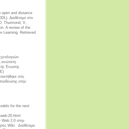
n open and distance
ODL). ∆ιαθέσιμο στο
0. Thurmond, V.,
n. A review of the
nce Learning. Retrieved
τεχνολογιών
ή ανώτατη
ικής Ένωσης
Ε)
νακτήθηκε στις
κπαίδευσης στην
odels for the next
isweb-20.html
ν Web 2.0 στην
ητας Wiki. Διαθέσιμο