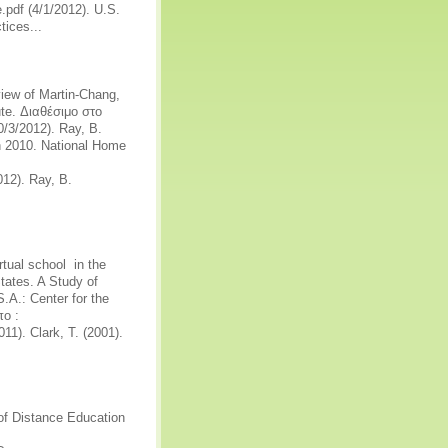
pdf (4/1/2012). U.S.
tices...
iew of Martin-Chang,
te. Διαθέσιμο στο
/3/2012). Ray, B.
in 2010. National Home
12). Ray, B.
rtual school in the
States. A Study of
.A.: Center for the
πο :
11). Clark, T. (2001).
of Distance Education