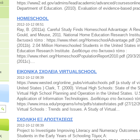
κά
https://www2.ed.gov/admins/lead/academic/advanced/coursesonline.
Department of Education. (2010). Evaluation of evidence-based prac
HOMESCHOOL
2012-10-12 08:51
Ray, B. (2011a). Careful Study Finds Homeschool Advantage: A Rev
Gould, and Meuse, 2011. National Home Education Research Institu
δικτυακό τόπο : https://www.nheri.org/HomeschoolAdvantage.pdf (20
(2011b). 2.04 Million Homeschooled Students in the United States 
Education Research Institute. Διαθέσιμο στο δικτυακό τόπο :
https://www.nheri.org/HomeschoolPopulationReport2010.pdf (20/3/20
(2011c)....
ΕΙΚΟΝΙΚΑ ΣΧΟΛΕΙΑ VIRTUALSCHOOL
ι
2012-10-12 08:39
https://www.wested.org/online_pubs/virtualschools.pdf (a study of vi
United States ) Clark, T. (2000). Virtual High Schools: State of the 
Virtual High School Planning and Operation in the United States. U.S
Application of Information Technologies. Διαθέσιμο στο δικτυακό τό
https://www.imsa.edu/programs/ivhs/pdfs/stateofstates.pdf (27/12/20
Virtual Schools : Trends and Issues. A Study of Virtual...
ΣΧΟΛΙΚΗ ΕΞ ΑΠΟΣΤΑΣΕΩΣ
2012-10-12 08:39
Project to Investigate Improving Literacy and Numeracy Outcomes 
Students in the Early Years of Schooling Τόμος Α:
ής