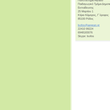
Πανεπιστήμιο Αιγαίου
Παιδαγωγικό Τμήμα Δημοτι
Εκπαίδευσης
25 Μαρτίου 1
Κτίριο Κάμειρος, Γ΄όροφος
85100 Ρόδος
lsofos@a
egean.gr
22410 99224
6948183076
Skype: lsofos