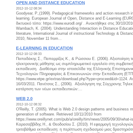
OPEN AND DISTANCE EDUCATION
2012-10-12 08:34
Goodyear, P.,(1999). Pedagogical frameworks and action research i
learning. European Journal of Open, Distance and E-Learning (EUR
δικτυακό τόπο: https://www.eurodl.org/ . Ανακτήθηκε στις 30/10/201
Wambach, K. (2004). Understanding Interaction in Distance Educatio
literature, International Journal of instructional Technology & Dista
2010, November 11 from...
E-LEARNING IN EDUCATION
2012-10-12 08:33
Παπαδάκης Σ., Παπαρρίζος Κ., & Ρώσσιου Ε. (2006). Αξιοποίηση 
ηλεκτρονικής μάθησης ως συμπληρωματικό εργαλείο στη συμβατικ
εκπαίδευση. Διαθέσιμο στην ιστοσελίδα της Ελληνικής Επιστημον
Τεχνολογιών Πληροφορίας & Επικοινωνιών στην Εκπαίδευση (ΕΤΠ
https://www.etpe.gr/extras/download.php?type=proceed&id=1124. Α
16/03/2011. Πανέτσος Σ., (2006). Αξιολόγηση της Σύγχρονης Τηλε
κατάρτιση των νέων εκπαιδευτικών:...
WEB 2.0
2012-10-12 08:32
O'Reilly, T. (2005). What is Web 2.0 design patterns and business m
generation of software. Retrieved 10/11/2010 from
https://www.oreillynet.com/pub/a/oreilly/tim/news/2005/09/30/what-
Καρασαββίδης Η., & Θεοδοσίου Σ. (2010). Η εφαρμογή τεχνολογιώ
τριτοβάθμια εκπαίδευση: η περίπτωση σχεδιασμού μιας δραστηριότ