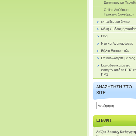
Επιστημονικά Περιοδι
Online Διαθέσιμα
Πρακτικά Συνεδρίων
εκπαιδευτικά βίντεο
Μέλη Ομάδας Εργασίας
Blog
Νέα και Ανακοινώσεις
Βιβλίο Επισκεπτών
Επικοινωνήστε με Μας
Εκπαιδευτικά βίντεο
φοιτηών από το ΠΠΣ κα
ΠΜΣ
ΑΝΑΖΉΤΗΣΗ ΣΤΟ
SITE
ΕΠΑΦΉ
Λοΐζος Σοφός, Καθηγητ