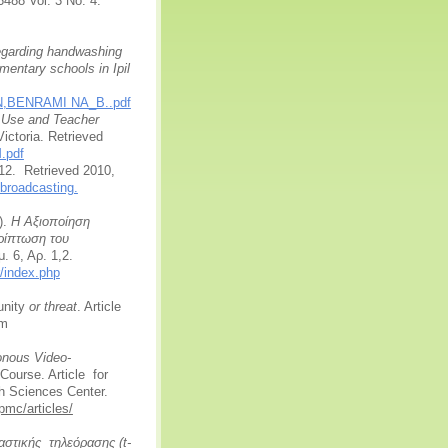
488 Vol. 3 No. 4.
regarding handwashing
entary schools in Ipil
HAN,BENRAMI NA_B..pdf
m Use and Teacher
Victoria. Retrieved
.pdf
12. Retrieved 2010,
broadcasting.
).
Η Αξιοποίηση
ρίπτωση του
. 6, Αρ. 1,2.
r/index.php
unity
or threat
. Article
2 from
onous Video-
Course. Article for
 Sciences Center.
pmc/articles/
στικής τηλεόρασης (t-