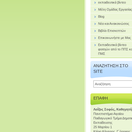
εκπαιδευτικά βίντεο
Μέλη Ομάδας Εργασίας
Blog
Νέα και Ανακοινώσεις
Βιβλίο Επισκεπτών
Επικοινωνήστε με Μας
Εκπαιδευτικά βίντεο
φοιτηών από το ΠΠΣ κα
ΠΜΣ
ΑΝΑΖΉΤΗΣΗ ΣΤΟ
SITE
ΕΠΑΦΉ
Λοΐζος Σοφός, Καθηγητ
Πανεπιστήμιο Αιγαίου
Παιδαγωγικό Τμήμα Δημοτι
Εκπαίδευσης
25 Μαρτίου 1
Κτίριο Κάμειρος, Γ΄όροφος