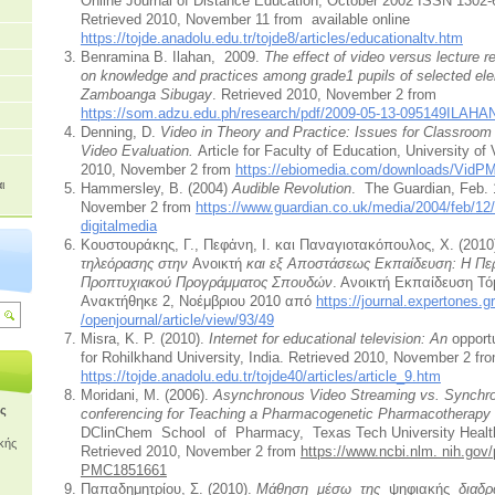
Online Journal of Distance Education, October 2002 ISSN 1302-6
Retrieved 2010, November 11 from available online
https://tojde.anadolu.edu.tr/tojde8/articles/educationaltv.htm
Benramina B. Ilahan, 2009.
The effect of video versus lecture 
on knowledge and practices among grade1 pupils of selected elem
Zamboanga Sibugay
. Retrieved 2010, November 2 from
https://som.adzu.edu.ph/research/pdf/2009-05-13-095149ILA
Denning, D.
Video in Theory and Practice: Issues for Classroo
Video Evaluation.
Article for Faculty of Education, University of 
2010, November 2 from
https://ebiomedia.com/downloads/VidPM
ι
Hammersley, B. (2004)
Audible Revolution
. The Guardian, Feb. 
November 2 from
https://www.guardian.co.uk/media/2004/feb/12/
digitalmedia
Κουστουράκης, Γ., Πεφἀνη, Ι. και Παναγιοτακόπουλος, Χ. (2010
τηλεόρασης στην
Ανοικτή
και εξ Αποστάσεως Εκπαίδευση: Η Πε
Προπτυχιακού Προγράμματος Σπουδών
. Ανοικτή Εκπαίδευση Τόμ
Ανακτήθηκε 2, Νοέμβριου 2010 από
https://journal.expertones.g
/openjournal/article/view/93/49
Misra, K. P. (2010).
Internet for educational television: An
opport
for Rohilkhand University, India. Retrieved 2010, November 
https://tojde.anadolu.edu.tr/tojde40/articles/article_9.htm
Moridani, Μ. (2006).
Asynchronous Video Streaming vs. Synchr
ής
conferencing for Teaching a Pharmacogenetic Pharmacotherapy
DClinChem School of Pharmacy, Texas Tech University Health
κής
Retrieved 2010, November 2 from
https://www.ncbi.nlm. nih.gov/
PMC1851661
Παπαδημητρίου, Σ. (2010).
Μάθηση μέσω της
ψηφιακής
διαδρα