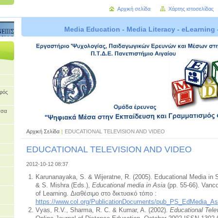
Αρχική σελίδα
Χάρτης ιστοσελίδας
Media Education - Media Literacy - eLearning 
οφός
σσα
Αρχική Σελίδα
|
EDUCATIONAL TELEVISION AND VIDEO
EDUCATIONAL TELEVISION AND VIDEO
2012-10-12 08:37
Karunanayaka, S. & Wijeratne, R. (2005). Educational Media in S
& S. Mishra (Εds.),
Educational media in Asia
(pp. 55-66). Van
of Learning. Διαθέσιμο στο δικτυακό τόπο :
https://www.col.org/PublicationDocuments/pub_PS_EdMedia_As
Vyas, R.V., Sharma, R. C. & Kumar, A. (2002).
Educational Telev