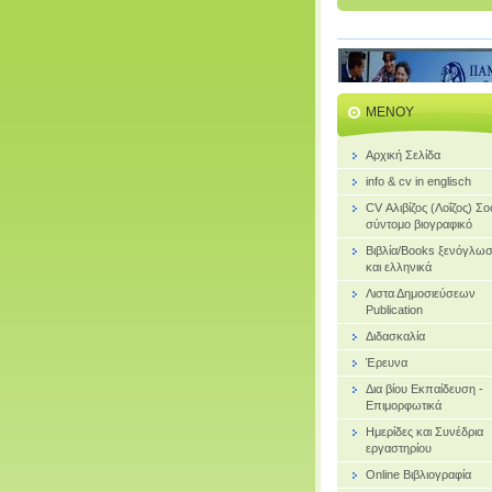
ΜΕΝΟΎ
Αρχική Σελίδα
info & cv in englisch
CV Αλιβίζος (Λοΐζος) Σ
σύντομο βιογραφικό
Bιβλία/Books ξενόγλω
και ελληνικά
Λιστα Δημοσιεύσεων
Publication
Διδασκαλία
Έρευνα
Δια βίου Εκπαίδευση -
Επιμορφωτικά
Ημερίδες και Συνέδρια
εργαστηρίου
Online Βιβλιογραφία