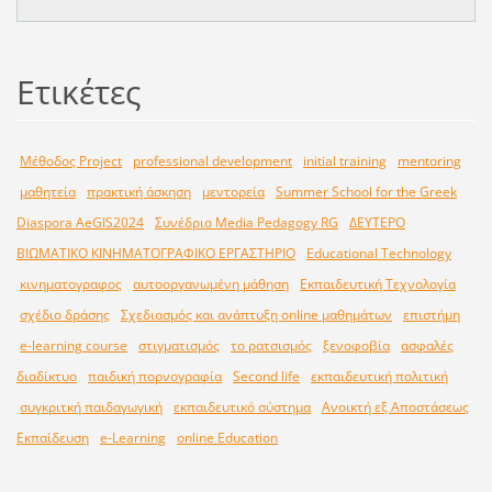
Ετικέτες
Μέθοδος Project
professional development
initial training
mentoring
μαθητεία
πρακτική άσκηση
μεντορεία
Summer School for the Greek
Diaspora AeGIS2024
Συνέδριο Media Pedagogy RG
ΔΕΥΤΕΡΟ
ΒΙΩΜΑΤΙΚΟ ΚΙΝΗΜΑΤΟΓΡΑΦΙΚΟ ΕΡΓΑΣΤΗΡΙΟ
Educational Technology
κινηματογραφος
αυτοοργανωμένη μάθηση
Εκπαιδευτική Τεχνολογία
σχέδιο δράσης
Σχεδιασμός και ανάπτυξη online μαθημάτων
επιστήμη
e-learning course
στιγματισμός
το ρατσισμός
ξενοφοβία
ασφαλές
διαδίκτυο
παιδική πορνογραφία
Second life
εκπαιδευτική πολιτική
συγκριτκή παιδαγωγική
εκπαιδευτικό σύστημα
Ανοικτή εξ Αποστάσεως
Εκπαίδευση
e-Learning
online Education