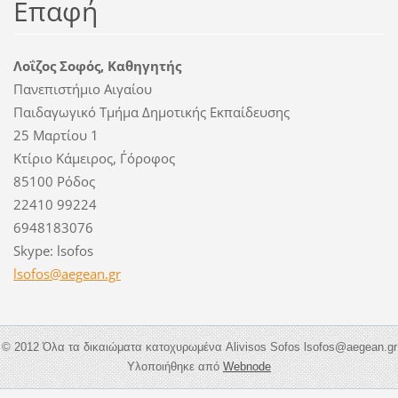
Επαφή
Λοΐζος Σοφός, Καθηγητής
Πανεπιστήμιο Αιγαίου
Παιδαγωγικό Τμήμα Δημοτικής Εκπαίδευσης
25 Μαρτίου 1
Κτίριο Κάμειρος, Γ΄όροφος
85100 Ρόδος
22410 99224
6948183076
Skype: lsofos
lsofos@a
egean.gr
© 2012 Όλα τα δικαιώματα κατοχυρωμένα Alivisos Sofos lsofos@aegean.gr
Υλοποιήθηκε από
Webnode