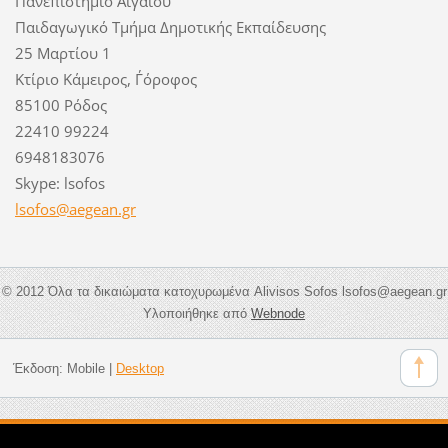
Πανεπιστήμιο Αιγαίου
Παιδαγωγικό Τμήμα Δημοτικής Εκπαίδευσης
25 Μαρτίου 1
Κτίριο Κάμειρος, Γ΄όροφος
85100 Ρόδος
22410 99224
6948183076
Skype: lsofos
lsofos@a
egean.gr
© 2012 Όλα τα δικαιώματα κατοχυρωμένα Alivisos Sofos lsofos@aegean.gr
Υλοποιήθηκε από
Webnode
Έκδοση:
Mobile
|
Desktop