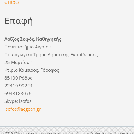
« Πίσω
Επαφή
Λοΐζος Σοφός, Καθηγητής
Πανεπιστήμιο Αιγαίου
Παιδαγωγικό Τμήμα Δημοτικής Εκπαίδευσης
25 Μαρτίου 1
Κτίριο Κάμειρος, Γ΄όροφος
85100 Ρόδος
22410 99224
6948183076
Skype: lsofos
lsofos@a
egean.gr
© 2012 Όλα τα δικαιώματα κατοχυρωμένα Alivisos Sofos lsofos@aegean.gr