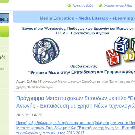
Αρχική σελίδα
Χάρτης ιστοσελίδας
Media Education - Media Literacy - eLearning 
οφός
σσα
Αρχική Σελίδα
|
Πρόγραμμα Μεταπτυχιακών Σπουδών με τίτλο "Επιστήμες της Α
χρήση Νέων τεχνολογιών
Πρόγραμμα Μεταπτυχιακών Σπουδών με τίτλο "Επ
Αγωγής - Εκπαίδευση με χρήση Νέων τεχνολογι
2016-03-01 07:59
Προκήρυξη δήλωσης ενδιαφέροντος και υποβολή αίτησης για το Π
Μεταπτυχιακών Σπουδών με τίτλο "Επιστήμες της Αγωγής - Εκπαί
τεχνολογιών για το ακ. έτος 2016 2017