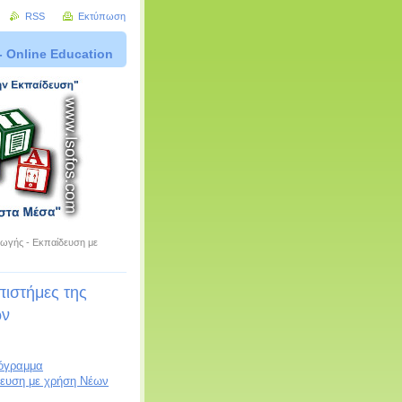
RSS
Εκτύπωση
- Online Education
γωγής - Εκπαίδευση με
ιστήμες της
ών
ρόγραμμα
δευση με χρήση Νέων