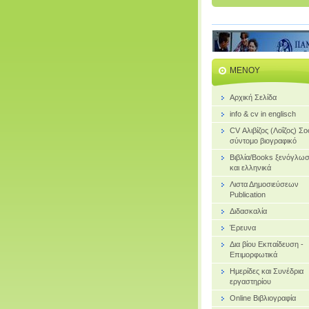
ΜΕΝΟΎ
Αρχική Σελίδα
info & cv in englisch
CV Αλιβίζος (Λοΐζος) Σ
σύντομο βιογραφικό
Bιβλία/Books ξενόγλω
και ελληνικά
Λιστα Δημοσιεύσεων
Publication
Διδασκαλία
Έρευνα
Δια βίου Εκπαίδευση -
Επιμορφωτικά
Ημερίδες και Συνέδρια
εργαστηρίου
Online Βιβλιογραφία