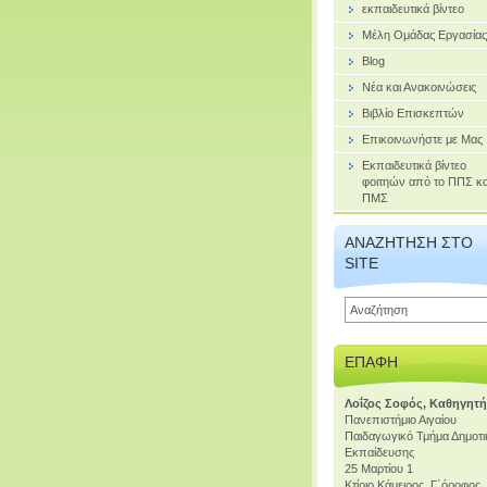
εκπαιδευτικά βίντεο
Μέλη Ομάδας Εργασίας
Blog
Νέα και Ανακοινώσεις
Βιβλίο Επισκεπτών
Επικοινωνήστε με Μας
Εκπαιδευτικά βίντεο
φοιτηών από το ΠΠΣ κα
ΠΜΣ
ΑΝΑΖΉΤΗΣΗ ΣΤΟ
SITE
ΕΠΑΦΉ
Λοΐζος Σοφός, Καθηγητ
Πανεπιστήμιο Αιγαίου
Παιδαγωγικό Τμήμα Δημοτι
Εκπαίδευσης
25 Μαρτίου 1
Κτίριο Κάμειρος, Γ΄όροφος