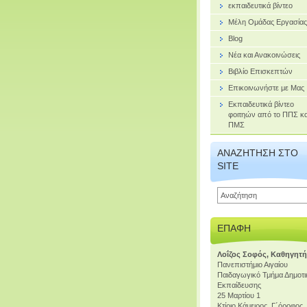
εκπαιδευτικά βίντεο
Μέλη Ομάδας Εργασίας
Blog
Νέα και Ανακοινώσεις
Βιβλίο Επισκεπτών
Επικοινωνήστε με Μας
Εκπαιδευτικά βίντεο
φοιτηών από το ΠΠΣ κα
ΠΜΣ
ΑΝΑΖΉΤΗΣΗ ΣΤΟ
SITE
ΕΠΑΦΉ
Λοΐζος Σοφός, Καθηγητ
Πανεπιστήμιο Αιγαίου
Παιδαγωγικό Τμήμα Δημοτι
Εκπαίδευσης
25 Μαρτίου 1
Κτίριο Κάμειρος, Γ΄όροφος