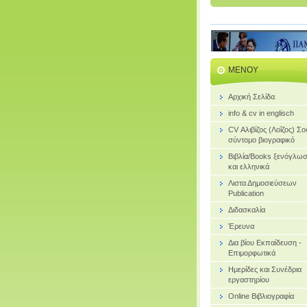
ΜΕΝΟΎ
Αρχική Σελίδα
info & cv in englisch
CV Αλιβίζος (Λοΐζος) Σ
σύντομο βιογραφικό
Bιβλία/Books ξενόγλω
και ελληνικά
Λιστα Δημοσιεύσεων
Publication
Διδασκαλία
Έρευνα
Δια βίου Εκπαίδευση -
Επιμορφωτικά
Ημερίδες και Συνέδρια
εργαστηρίου
Online Βιβλιογραφία