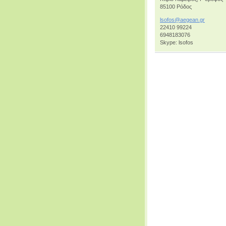
85100 Ρόδος
lsofos@a
egean.gr
22410 99224
6948183076
Skype: lsofos