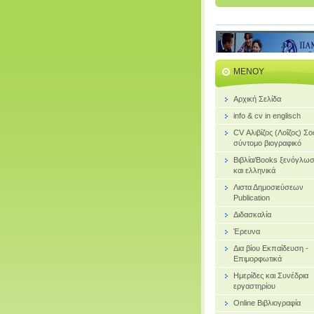
ΜΕΝΟΎ
Αρχική Σελίδα
info & cv in englisch
CV Αλιβίζος (Λοΐζος) Σ
σύντομο βιογραφικό
Bιβλία/Books ξενόγλω
και ελληνικά
Λιστα Δημοσιεύσεων
Publication
Διδασκαλία
Έρευνα
Δια βίου Εκπαίδευση -
Επιμορφωτικά
Ημερίδες και Συνέδρια
εργαστηρίου
Online Βιβλιογραφία