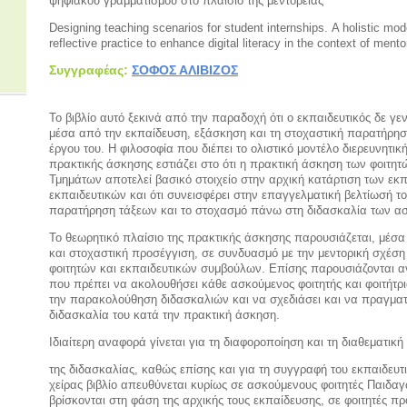
ψηφιακού γραμματισμού στο πλαίσιο της μεντορείας
Designing teaching scenarios for student internships.
A holistic mod
reflective practice to enhance digital literacy in the context of mento
Συγγραφέας:
ΣΟΦΟΣ ΑΛΙΒΙΖΟΣ
Το βιβλίο αυτό ξεκινά από την παραδοχή ότι ο εκπαιδευτικός δε γεν
μέσα από την εκπαίδευση, εξάσκηση και τη στοχαστική παρατήρησ
έργου του. Η φιλοσοφία που διέπει το ολιστικό μοντέλο διερευνητικ
πρακτικής άσκησης εστιάζει στο ότι η πρακτική άσκηση των φοιτη
Τμημάτων αποτελεί βασικό στοιχείο στην αρχική κατάρτιση των εκ
εκπαιδευτικών και ότι συνεισφέρει στην επαγγελματική βελτίωσή τ
παρατήρηση τάξεων και το στοχασμό πάνω στη διδασκαλία των α
Το θεωρητικό πλαίσιο της πρακτικής άσκησης παρουσιάζεται, μέσα 
και στοχαστική προσέγγιση, σε συνδυασμό με την μεντορική σχέσ
φοιτητών και εκπαιδευτικών συμβούλων. Επίσης παρουσιάζονται α
που πρέπει να ακολουθήσει κάθε ασκούμενος φοιτητής και φοιτήτρ
την παρακολούθηση διδασκαλιών και να σχεδιάσει και να πραγματ
διδασκαλία του κατά την πρακτική άσκηση.
Ιδιαίτερη αναφορά γίνεται για τη διαφοροποίηση και τη διαθεματικ
της διδασκαλίας, καθώς επίσης και για τη συγγραφή του εκπαιδευτ
χείρας βιβλίο απευθύνεται κυρίως σε ασκούμενους φοιτητές Παιδ
βρίσκονται στη φάση της αρχικής τους εκπαίδευσης, σε φοιτητές 