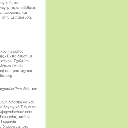
ωγικούς και
αγωγής, πρωτοβάθμιας
 επιμορφωτές και
ν στην Εκπαίδευση.
ικού Τμήματος
ής - Εκπαίδευση με
ματικών Σχολείων
 Μέσων (Media
ion) σε προπτυχιακό
ίδευσης,
τυχιακών Σπουδών του
νομη διδασκαλία και
Παιδαγωγικό Τμήμα του
 «jugendschutz.net»
 Γερμανίας, καθώς
 Γερμανία
ν δημοσιευτεί στα