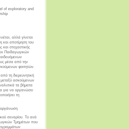
el of exploratory and
rship
νιέται, αλλά γίνεται
η και αποτίμηση του
ής και στοχαστικής
τών Παιδαγωγικών
παιδευόμενων
ους μέσα από την
σκούμενων φοιτητών.
από τη διερευνητική
η μεταξύ ασκούμενων
ναλυτικά τα βήματα
ια για να οργανώσει
οποιήσει τη
ή οργάνωση
ικού σεναρίου. Το ανά
αγωγικών Τμημάτων που
προγραμμάτων