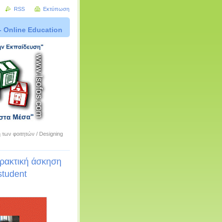
RSS
Εκτύπωση
- Online Education
 των φοιτητών / Designing
πρακτική άσκηση
student