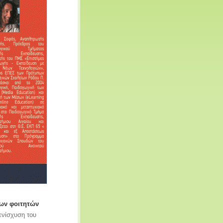
των φοιτητών
 ενίσχυση του