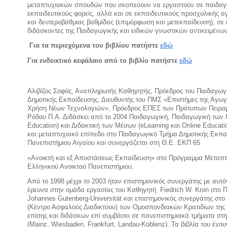
μεταπτυχιακών σπουδών που σκοπεύουν να εργαστούν σε παιδαγ
εκπαιδευτικούς φορείς, αλλά και σε εκπαιδευτικούς προσχολικής 
και δευτεροβάθμιας βαθμίδας (επιμόρφωση και μετεκπαίδευση), σε
διδάσκοντες της Παιδαγωγικής και ειδικών γνωστικών αντικειμένω
Για τα περιεχόμενα του βιβλίου πατήστε
εδώ
Για ενδεικτικό κεφάλαιο από το βιβλίο πατήστε
εδώ
Αλιβίζος Σοφός, Αναπληρωτής Καθηγητής, Πρόεδρος του Παιδαγωγ
Δημοτικής Εκπαίδευσης, Διευθυντής του ΠΜΣ «Επιστήμες της Αγωγ
Χρήση Νέων Τεχνολογιών», Πρόεδρος ΕΠΕΣ των Πρότυπων Πειρα
Ρόδου Π.Α. Διδάσκει από το 2004 Παιδαγωγική, Παιδαγωγική των
Education) και Διδακτική των Μέσων (eLearning και Online Educat
και μεταπτυχιακό επίπεδο στο Παιδαγωγικό Τμήμα Δημοτικής Εκπα
Πανεπιστήμιου Αιγαίου και συνεργάζεται στη Θ.Ε. ΕΚΠ 65
«Ανοικτή και εξ Αποστάσεως Εκπαίδευση» στο Πρόγραμμα Μεταπ
Ελληνικού Ανοικτού Πανεπιστήμιου.
Από το 1998 μέχρι το 2003 ήταν επιστημονικός συνεργάτης με αυτό
έρευνα στην ομάδα εργασίας του Καθηγητή Fiedrich W. Kron στο 
Johannes Gutenberg-Universität και επιστημονικός συνεργάτης στο
(Κέντρο Ασφαλούς Διαδικτύου) των Ομοσπονδιακών Κρατιδίων της
επίσης και διδάσκων επί συμβάσει σε πανεπιστημιακά τμήματα στη
(Mainz, Wiesbaden, Frankfurt, Landau-Koblenz). Τα βιβλία του έχου