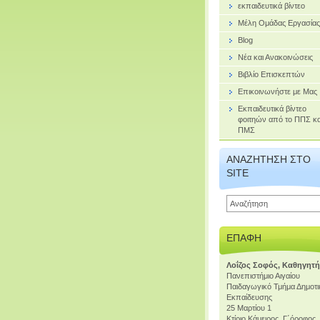
εκπαιδευτικά βίντεο
Μέλη Ομάδας Εργασίας
Blog
Νέα και Ανακοινώσεις
Βιβλίο Επισκεπτών
Επικοινωνήστε με Μας
Εκπαιδευτικά βίντεο
φοιτηών από το ΠΠΣ κα
ΠΜΣ
ΑΝΑΖΉΤΗΣΗ ΣΤΟ
SITE
ΕΠΑΦΉ
Λοΐζος Σοφός, Καθηγητ
Πανεπιστήμιο Αιγαίου
Παιδαγωγικό Τμήμα Δημοτι
Εκπαίδευσης
25 Μαρτίου 1
Κτίριο Κάμειρος, Γ΄όροφος