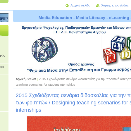
Αρχική σελίδα
Χάρτης ιστοσελίδας
Media Education - Media Literacy - eLearning 
οφός
σσα
Αρχική Σελίδα
|
2015 Σχεδιάζοντας σενάρια διδασκαλίας για την πρακτική άσκηση
teaching scenarios for student internships
2015 Σχεδιάζοντας σενάρια διδασκαλίας για την 
των φοιτητών / Designing teaching scenarios for 
internships