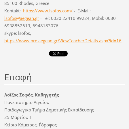
85100 Rhodes, Greece
Kontakt:
https://www.lsofos.com/
- E-Mail:
lsofos@aegean.gr
- Tel: 0030 22410 99224, Mobil: 0030
6938852613, 6948183076
skype: lsofos,
https://www.pre.aegean.gr/ViewTeacherDetails.aspx?id=16
Επαφή
Λοΐζος Σοφός, Καθηγητής
Πανεπιστήμιο Αιγαίου
Παιδαγωγικό Τμήμα Δημοτικής Εκπαίδευσης
25 Μαρτίου 1
Κτίριο Κάμειρος, Γ΄όροφος