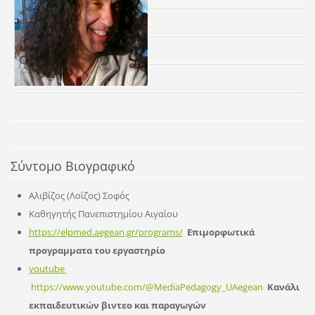
Σύντομο Βιογρα
φικό
Αλιβίζος (Λοΐζος) Σοφός
Καθηγητής Πανεπιστημίου Αιγαίου
https://elpmed.aegean.gr/programs/
Επιμορφωτικά
προγραμματα του εργαστηρίο
youtube
https://www.youtube.com/@MediaPedagogy_UAegean
Κανάλι
εκπαιδε
υτικών βιντε
ο και
παραγω
γών