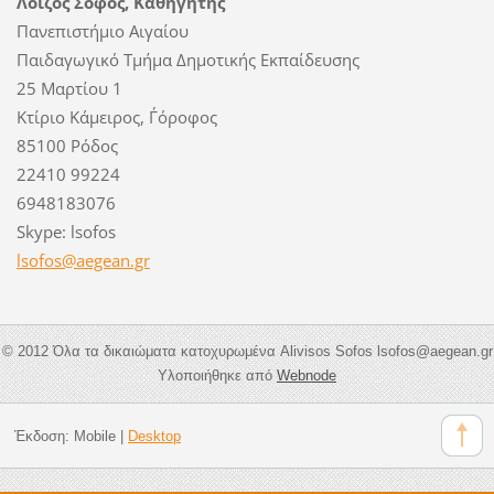
Λοΐζος Σοφός, Καθηγητής
Πανεπιστήμιο Αιγαίου
Παιδαγωγικό Τμήμα Δημοτικής Εκπαίδευσης
25 Μαρτίου 1
Κτίριο Κάμειρος, Γ΄όροφος
85100 Ρόδος
22410 99224
6948183076
Skype: lsofos
lsofos@a
egean.gr
© 2012 Όλα τα δικαιώματα κατοχυρωμένα Alivisos Sofos lsofos@aegean.gr
Υλοποιήθηκε από
Webnode
Έκδοση:
Mobile
|
Desktop