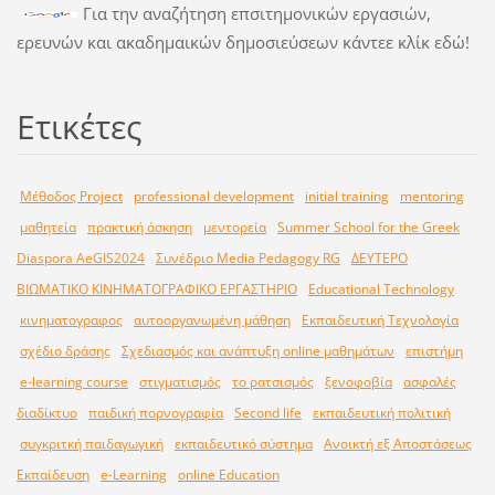
Για την αναζήτηση επσιτημονικών εργασιών,
ερευνών και ακαδημαικών δημοσιεύσεων κάντεε κλίκ εδώ!
Ετικέτες
Μέθοδος Project
professional development
initial training
mentoring
μαθητεία
πρακτική άσκηση
μεντορεία
Summer School for the Greek
Diaspora AeGIS2024
Συνέδριο Media Pedagogy RG
ΔΕΥΤΕΡΟ
ΒΙΩΜΑΤΙΚΟ ΚΙΝΗΜΑΤΟΓΡΑΦΙΚΟ ΕΡΓΑΣΤΗΡΙΟ
Educational Technology
κινηματογραφος
αυτοοργανωμένη μάθηση
Εκπαιδευτική Τεχνολογία
σχέδιο δράσης
Σχεδιασμός και ανάπτυξη online μαθημάτων
επιστήμη
e-learning course
στιγματισμός
το ρατσισμός
ξενοφοβία
ασφαλές
διαδίκτυο
παιδική πορνογραφία
Second life
εκπαιδευτική πολιτική
συγκριτκή παιδαγωγική
εκπαιδευτικό σύστημα
Ανοικτή εξ Αποστάσεως
Εκπαίδευση
e-Learning
online Education